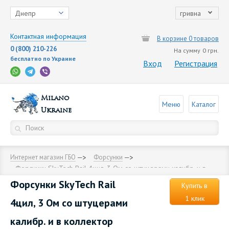
Днепр
гривна
Контактная информация
В корзине 0 товаров
0 (800) 210-226
На сумму
0 грн.
бесплатно по Украине
Вход
Регистрация
Milano
Меню
Каталог
Ukraine
Интернет магазин ГБО
Форсунки
Форсунки SkyTech Rail 4цил, 3 Ом со штуцерами калибр. и в
коллектор
Форсунки SkyTech Rail
Купить в
1 клик
4цил, 3 Ом со штуцерами
калибр. и в коллектор