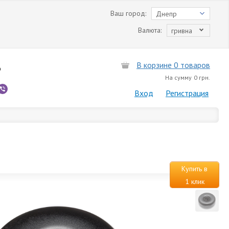
Ваш город:
Днепр
Валюта:
гривна
В корзине 0 товаров
6
На сумму
0 грн.
Вход
Регистрация
Купить в
1 клик