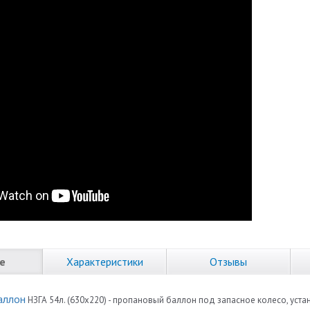
е
Характеристики
Отзывы
аллон
НЗГА 54л. (630х220) - пропановый баллон под запасное колесо, ус