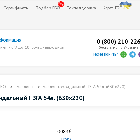
Сертификаты
Подбор ГБО
Техподдержка
Карта ГБО
нформация
0 (800) 210-22
-пт - с 9 до 18, сб-вс - выходной
бесплатно по Украине
Перезвонить?
ГБО
Баллоны
Баллон тороидальный НЗГА 54л. (630х220)
идальный НЗГА 54л. (630х220)
.
00846