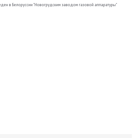
веден в Белоруссии "Новогрудским заводом газовой аппаратуры"
630
220
54
НЗГА