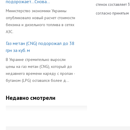
подорожает...Снова...
стенок составляет 
Министерство экономики Украины
согласно принятым 
опубликовало новый расчет стоимости
Диаметр
бензина и дизельного топлива в сетях
АЗС.
Длина
Газ метан (CNG) подорожал до 38
Объем Баллон
грн за куб. м
Производител
В Украине стремительно выросли
цены на газ метан (CNG), который до
недавнего времени наряду с пропан -
бутаном (LPG) оставался более д...
Недавно смотрели