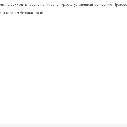
3мм, на баллон нанесена полимерная краска, устойчивая к стиранию. Произ
стандартам безопасности.
Нет отзывов
а
Оставить отзыв
ь