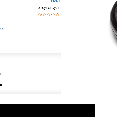
НЗГА
отсутствует
ка
и
н.