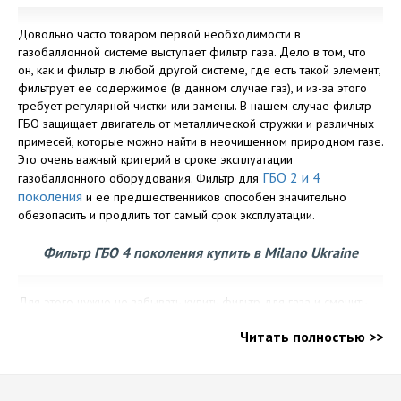
Довольно часто товаром первой необходимости в
газобаллонной системе выступает фильтр газа. Дело в том, что
он, как и фильтр в любой другой системе, где есть такой элемент,
фильтрует ее содержимое (в данном случае газ), и из-за этого
требует регулярной чистки или замены. В нашем случае фильтр
ГБО защищает двигатель от металлической стружки и различных
примесей, которые можно найти в неочищенном природном газе.
Это очень важный критерий в сроке эксплуатации
ГБО 2 и 4
газобаллонного оборудования. Фильтр для
поколения
и ее предшественников способен значительно
обезопасить и продлить тот самый срок эксплуатации.
Фильтр ГБО 4 поколения купить в Milano Ukraine
Для этого нужно не забывать купить фильтр для газа и сменить
его. Парадокс заключается в том, что эта деталь стоит копейки, но
Читать полностью >>
многие автовладельцы все равно ездят до последнего. Скорее
так происходит не из-за экономии средств, потому что стоимость
фильтров и не позволит существенно сэкономить, а из-за
необходимости оставить машину на время в мастерской. И все