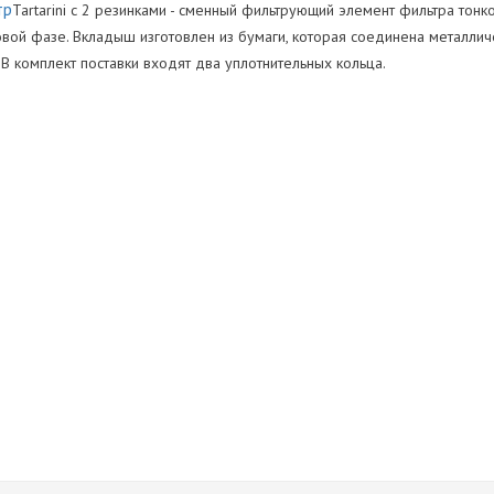
тр
Tartarini с 2 резинками - сменный фильтрующий элемент фильтра тонкой
ровой фазе. Вкладыш изготовлен из бумаги, которая соединена металли
 В комплект поставки входят два уплотнительных кольца.
ь
Нет отзывов
Оставить отзыв