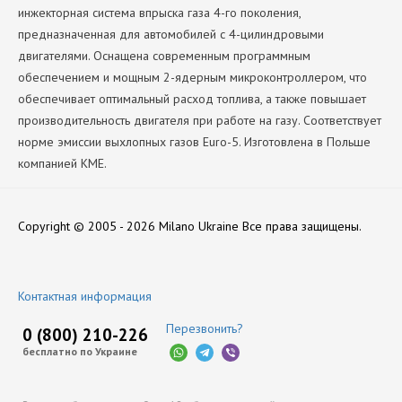
инжекторная система впрыска газа 4-го поколения,
предназначенная для автомобилей с 4-цилиндровыми
двигателями. Оснащена современным программным
обеспечением и мощным 2-ядерным микроконтроллером, что
обеспечивает оптимальный расход топлива, а также повышает
производительность двигателя при работе на газу. Соответствует
норме эмиссии выхлопных газов Euro-5. Изготовлена в Польше
компанией KME.
Количество Цилиндров
Скачать Программа_настройки_KME_NEVO.rar
Нет отзывов
4
Copyright © 2005 - 2026 Milano Ukraine
Все права защищены.
Производитель
KME
Оставить отзыв
Контактная информация
Перезвонить?
0 (800) 210-226
бесплатно по Украине