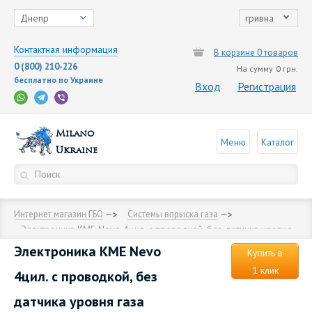
Днепр
гривна
Контактная информация
В корзине 0 товаров
0 (800) 210-226
На сумму
0 грн.
бесплатно по Украине
Вход
Регистрация
Milano
Меню
Каталог
Ukraine
Интернет магазин ГБО
Cистемы впрыска газа
Электроника KME Nevo 4цил. c проводкой, без датчика уровня
газа
Электроника KME Nevo
Купить в
1 клик
4цил. c проводкой, без
датчика уровня газа