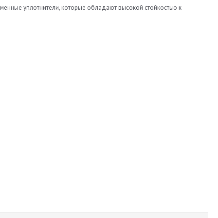
менные уплотнители, которые обладают высокой стойкостью к
MAJOR
1,6
6
сибо консультантом за совет, чуть-чуть подождал свой заказ и
11
12
122
12
12
Torelli
200х190х100
1,4