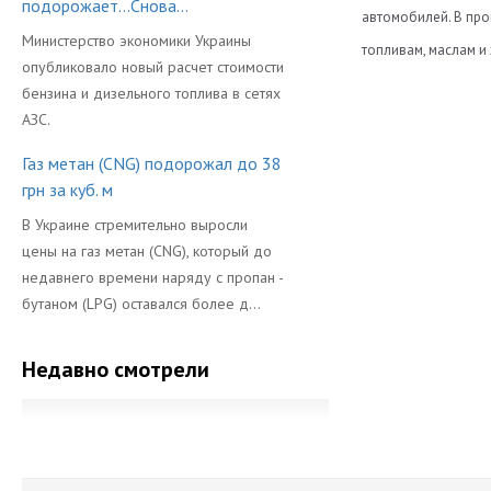
подорожает...Снова...
автомобилей. В пр
Министерство экономики Украины
топливам, маслам и
опубликовало новый расчет стоимости
Версия
Каталоги:
бензина и дизельного топлива в сетях
Резник Дмитрий
АЗС.
Вес (кг)
Скачать Katalog-p
10
Газ метан (CNG) подорожал до 38
Вход (мм)
Доброе время суток
Сертификаты:
грн за куб. м
прислали. Хороший
Выход (мм)
Скачать sertifik
В Украине стремительно выросли
Гарантия на г
цены на газ метан (CNG), который до
недавнего времени наряду с пропан -
Мощность Ред
бутаном (LPG) оставался более д...
Напряжение (В
Напряжение ка
Недавно смотрели
Производител
Размер (мм)
Стандартное р