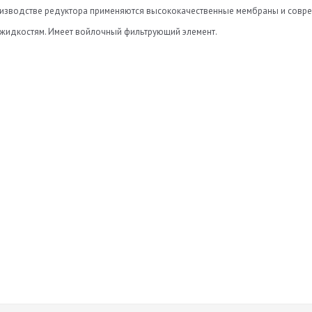
оизводстве редуктора применяются высококачественные мембраны и совре
 жидкостям. Имеет войлочный фильтрующий элемент.
roduktsii-Torelli.pdf
.01.2016
 всем, у меня метан. И поставили редуктор Торелли и все отлично! Спа
 редуктор. Пока жалоб нет!
at-sootvetstviya-na-metanovyy-elektronnyy-reduktor-torelli.pdf
азовый редуктор (мес)
уктора
Оставить отзыв
)
тушки (В)
ь
абочее давление (бар)