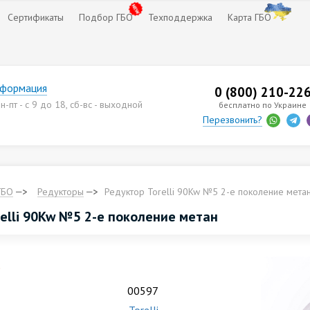
Сертификаты
Подбор ГБО
Техподдержка
Карта ГБО
нформация
0 (800) 210-22
-пт - с 9 до 18, сб-вс - выходной
бесплатно по Украине
Перезвонить?
ГБО
Редукторы
Редуктор Torelli 90Kw №5 2-е поколение мета
relli 90Kw №5 2-е поколение метан
.
00597