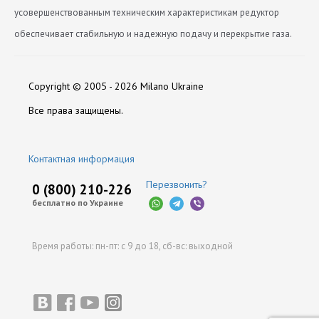
усовершенствованным техническим характеристикам редуктор
обеспечивает стабильную и надежную подачу и перекрытие газа.
Вход (мм)
Сертификаты:
Нет отзывов
8
Скачать Sertifikat-sootvetstviya-na-reduktor-Torelli-
Copyright © 2005 - 2026 Milano Ukraine
Гарантия на газовый редуктор (мес)
12
Corsair.pdf
Оставить отзыв
Все права защищены.
Мощность Редуктора
260
Контактная информация
Напряжение (В)
12
Перезвонить?
0 (800) 210-226
бесплатно по Украине
Производитель
Torelli
Время работы:
пн-пт: с 9 до 18,
сб-вс: выходной
Стандартное рабочее давление (бар)
1-2
Фильтрующий элемент
нет